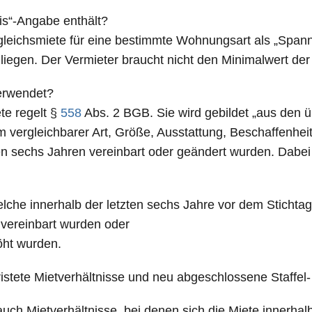
is“-Angabe enthält?
ergleichsmiete für eine bestimmte Wohnungsart als „Spa
liegen. Der Vermieter braucht nicht den Minimalwert d
erwendet?
te regelt §
558
Abs. 2 BGB. Sie wird gebildet „aus den ü
vergleichbarer Art, Größe, Ausstattung, Beschaffenheit
ten sechs Jahren vereinbart oder geändert wurden. Dabe
elche innerhalb der letzten sechs Jahre vor dem Stichta
 vereinbart wurden oder
öht wurden.
stete Mietverhältnisse und neu abgeschlossene Staffel-
h Mietverhältnisse, bei denen sich die Miete innerhalb d